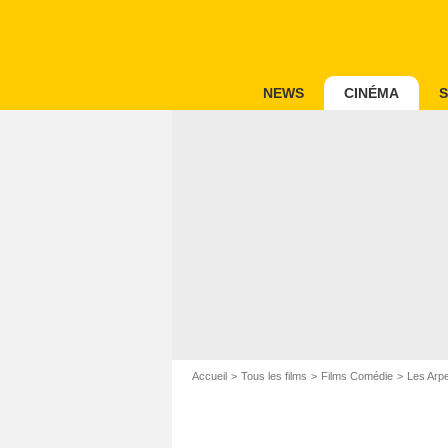
NEWS
CINÉMA
S
Accueil
Tous les films
Films Comédie
Les Arp