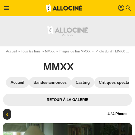
profil
menu
search
Accueil
Tous les films
MMXX
Images du film MMXX
Photo du film MMXX - Photo 4
MMXX
Accueil
Bandes-annonces
Casting
Critiques spectateu
RETOUR À LA GALERIE
4
/ 4 Photos