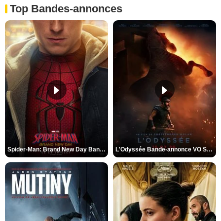
Top Bandes-annonces
Spider-Man: Brand New Day Bande-annonce VO STFR
L'Odyssée Bande-annonce VO STFR