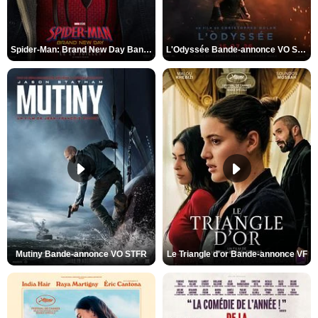
Spider-Man: Brand New Day Bande-annonce VO STFR
L'Odyssée Bande-annonce VO STFR
Mutiny Bande-annonce VO STFR
Le Triangle d'or Bande-annonce VF