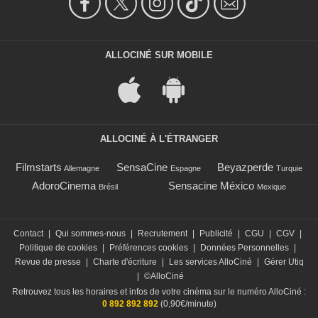
ALLOCINÉ SUR MOBILE
ALLOCINÉ À L'ÉTRANGER
Filmstarts
SensaCine
Beyazperde
Allemagne
Espagne
Turquie
AdoroCinema
Sensacine México
Brésil
Mexique
Contact
|
Qui sommes-nous
|
Recrutement
|
Publicité
|
CGU
|
CGV
|
Politique de cookies
|
Préférences cookies
|
Données Personnelles
|
Revue de presse
|
Charte d'écriture
|
Les services AlloCiné
|
Gérer Utiq
|
©AlloCiné
Retrouvez tous les horaires et infos de votre cinéma sur le numéro AlloCiné :
0 892 892 892
(0,90€/minute)