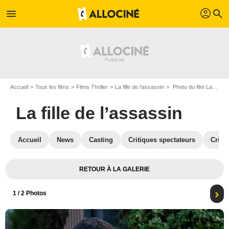
profil
menu
search
Accueil
Tous les films
Films Thriller
La fille de l’assassin
Photo du film La fille de l’assassin - Photo 1
La fille de l’assassin
Accueil
News
Casting
Critiques spectateurs
Criti
RETOUR À LA GALERIE
1
/ 2 Photos