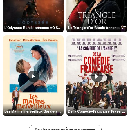
L'Odyssée Bande-annonce VO STFR
Le Triangle d'or Bande-annonce VF
Les Matins merveilleux Bande-annonce VF
De la Comédie-Française Teaser VF
Bandes-annonces à ne pas manquer