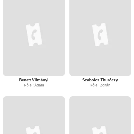
Benett Vilmányi
Szabolcs Thuróczy
Rôle : Ádám
Rôle : Zoltán