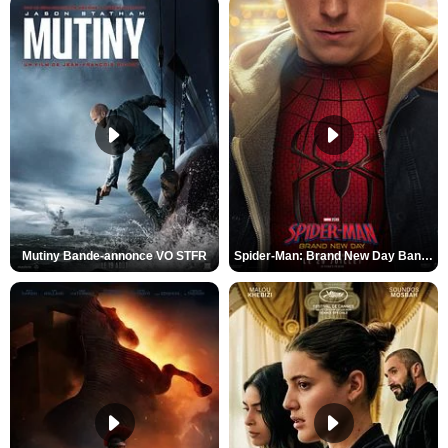
Mutiny Bande-annonce VO STFR
Spider-Man: Brand New Day Bande-annonce VO STFR