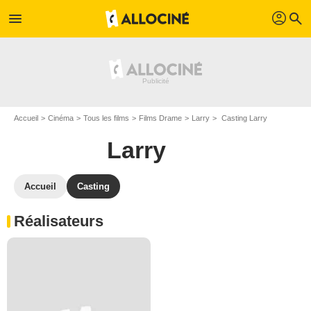
profil
menu
search
Accueil
Cinéma
Tous les films
Films Drame
Larry
Casting Larry
Larry
Accueil
Casting
Réalisateurs