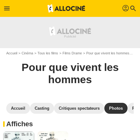
profil
menu
search
Accueil
Cinéma
Tous les films
Films Drame
Pour que vivent les hommes
Gal
Pour que vivent les
hommes
Accueil
Casting
Critiques spectateurs
Photos
Réc
Affiches