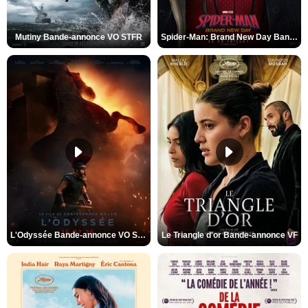
Mutiny Bande-annonce VO STFR
Spider-Man: Brand New Day Bande-annonce VO STFR
L'Odyssée Bande-annonce VO STFR
Le Triangle d'or Bande-annonce VF