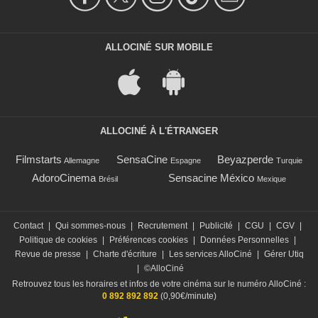
ALLOCINÉ SUR MOBILE
ALLOCINÉ À L'ÉTRANGER
Filmstarts
SensaCine
Beyazperde
Allemagne
Espagne
Turquie
AdoroCinema
Sensacine México
Brésil
Mexique
Contact
|
Qui sommes-nous
|
Recrutement
|
Publicité
|
CGU
|
CGV
|
Politique de cookies
|
Préférences cookies
|
Données Personnelles
|
Revue de presse
|
Charte d'écriture
|
Les services AlloCiné
|
Gérer Utiq
|
©AlloCiné
Retrouvez tous les horaires et infos de votre cinéma sur le numéro AlloCiné :
0 892 892 892
(0,90€/minute)