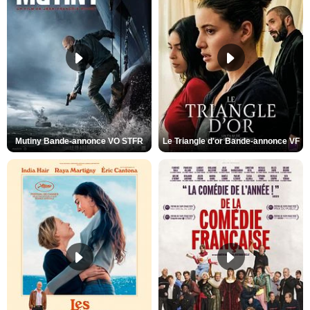
Mutiny Bande-annonce VO STFR
Le Triangle d'or Bande-annonce VF