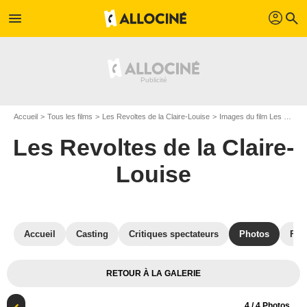
profil
menu
search
Accueil
Tous les films
Les Revoltes de la Claire-Louise
Images du film Les Revoltes de la Claire-Louise
Les Revoltes de la Claire-
Louise
Accueil
Casting
Critiques spectateurs
Photos
Film
RETOUR À LA GALERIE
4
/ 4 Photos