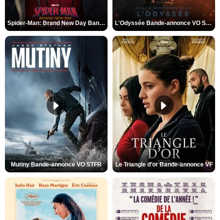
Spider-Man: Brand New Day Bande-annonce VO STFR
L'Odyssée Bande-annonce VO STFR
Mutiny Bande-annonce VO STFR
Le Triangle d'or Bande-annonce VF