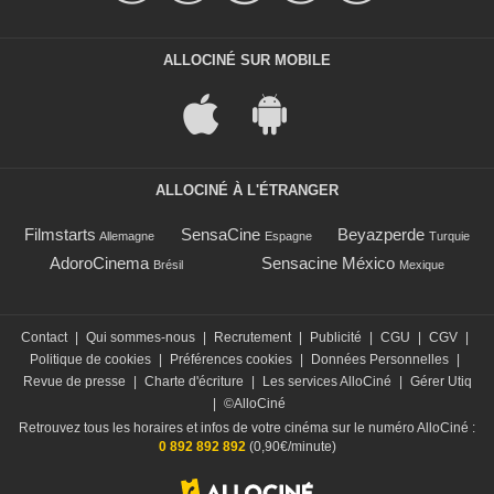
ALLOCINÉ SUR MOBILE
ALLOCINÉ À L'ÉTRANGER
Filmstarts
SensaCine
Beyazperde
Allemagne
Espagne
Turquie
AdoroCinema
Sensacine México
Brésil
Mexique
Contact
|
Qui sommes-nous
|
Recrutement
|
Publicité
|
CGU
|
CGV
|
Politique de cookies
|
Préférences cookies
|
Données Personnelles
|
Revue de presse
|
Charte d'écriture
|
Les services AlloCiné
|
Gérer Utiq
|
©AlloCiné
Retrouvez tous les horaires et infos de votre cinéma sur le numéro AlloCiné :
0 892 892 892
(0,90€/minute)