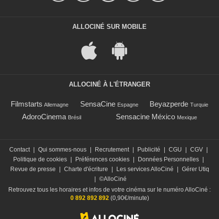
ALLOCINÉ SUR MOBILE
ALLOCINÉ À L'ÉTRANGER
Filmstarts
SensaCine
Beyazperde
Allemagne
Espagne
Turquie
AdoroCinema
Sensacine México
Brésil
Mexique
Contact
|
Qui sommes-nous
|
Recrutement
|
Publicité
|
CGU
|
CGV
|
Politique de cookies
|
Préférences cookies
|
Données Personnelles
|
Revue de presse
|
Charte d'écriture
|
Les services AlloCiné
|
Gérer Utiq
|
©AlloCiné
Retrouvez tous les horaires et infos de votre cinéma sur le numéro AlloCiné :
0 892 892 892
(0,90€/minute)