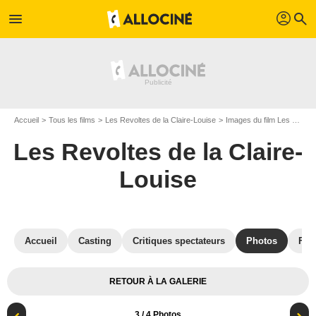
profil
menu
search
Accueil
Tous les films
Les Revoltes de la Claire-Louise
Images du film Les Revoltes de la Claire-Louise
Les Revoltes de la Claire-
Louise
Accueil
Casting
Critiques spectateurs
Photos
Film
RETOUR À LA GALERIE
3
/ 4 Photos