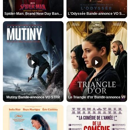
Spider-Man: Brand New Day Bande-annonce VO STFR
L'Odyssée Bande-annonce VO STFR
Mutiny Bande-annonce VO STFR
Le Triangle d'or Bande-annonce VF