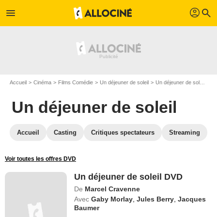
profil
menu
search
Accueil
Cinéma
Films Comédie
Un déjeuner de soleil
Un déjeuner de soleil en DVD
Un déjeuner de soleil
Accueil
Casting
Critiques spectateurs
Streaming
Voir toutes les offres DVD
Un déjeuner de soleil DVD
De
Marcel Cravenne
Avec
Gaby Morlay
,
Jules Berry
,
Jacques
Baumer