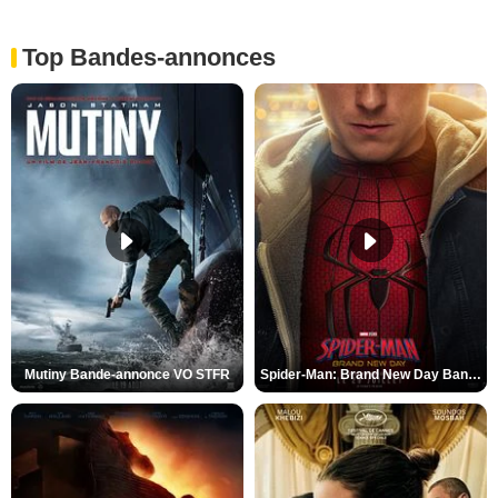
Top Bandes-annonces
Mutiny Bande-annonce VO STFR
Spider-Man: Brand New Day Bande-annonce VO STFR