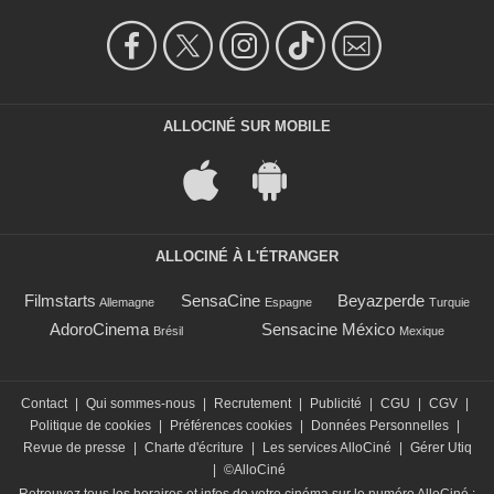
ALLOCINÉ SUR MOBILE
ALLOCINÉ À L'ÉTRANGER
Filmstarts
SensaCine
Beyazperde
Allemagne
Espagne
Turquie
AdoroCinema
Sensacine México
Brésil
Mexique
Contact
|
Qui sommes-nous
|
Recrutement
|
Publicité
|
CGU
|
CGV
|
Politique de cookies
|
Préférences cookies
|
Données Personnelles
|
Revue de presse
|
Charte d'écriture
|
Les services AlloCiné
|
Gérer Utiq
|
©AlloCiné