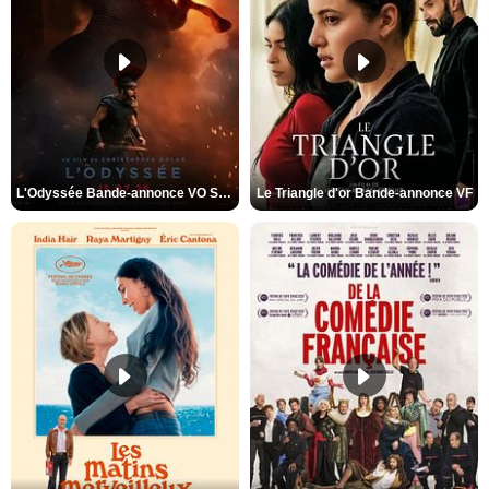
L'Odyssée Bande-annonce VO STFR
Le Triangle d'or Bande-annonce VF