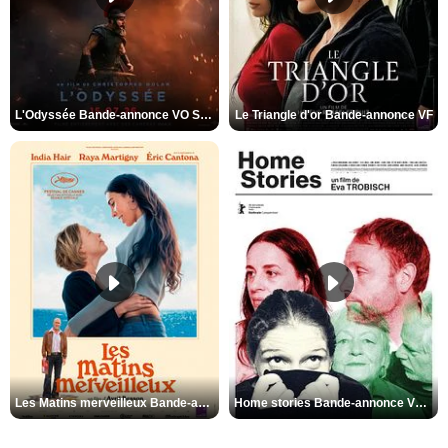
L'Odyssée Bande-annonce VO STFR
Le Triangle d'or Bande-annonce VF
Les Matins merveilleux Bande-annonce VF
Home stories Bande-annonce VO STFR