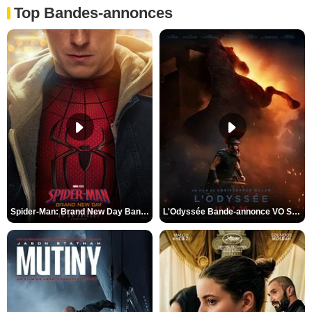
Top Bandes-annonces
Spider-Man: Brand New Day Bande-annonce VO STFR
L'Odyssée Bande-annonce VO STFR