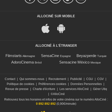
ALLOCINÉ SUR MOBILE
ALLOCINÉ À L'ÉTRANGER
Filmstarts
SensaCine
Beyazperde
Allemagne
Espagne
Turquie
AdoroCinema
Sensacine México
Brésil
Mexique
Contact
|
Qui sommes-nous
|
Recrutement
|
Publicité
|
CGU
|
CGV
|
Politique de cookies
|
Préférences cookies
|
Données Personnelles
|
Revue de presse
|
Charte d'écriture
|
Les services AlloCiné
|
Gérer Utiq
|
©AlloCiné
Retrouvez tous les horaires et infos de votre cinéma sur le numéro AlloCiné :
0 892 892 892
(0,90€/minute)