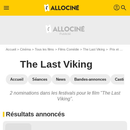
profil
menu
search
Accueil
Cinéma
Tous les films
Films Comédie
The Last Viking
Prix et nominations pour The Last Viking
The Last Viking
Accueil
Séances
News
Bandes-annonces
Casting
2 nominations dans les festivals pour le film "The Last
Viking".
Résultats annoncés