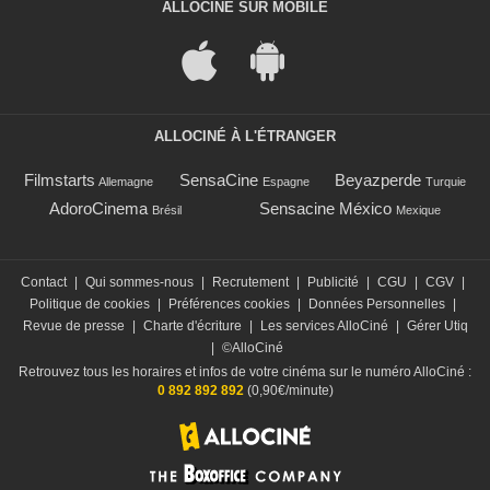
ALLOCINÉ SUR MOBILE
ALLOCINÉ À L'ÉTRANGER
Filmstarts
SensaCine
Beyazperde
Allemagne
Espagne
Turquie
AdoroCinema
Sensacine México
Brésil
Mexique
Contact
|
Qui sommes-nous
|
Recrutement
|
Publicité
|
CGU
|
CGV
|
Politique de cookies
|
Préférences cookies
|
Données Personnelles
|
Revue de presse
|
Charte d'écriture
|
Les services AlloCiné
|
Gérer Utiq
|
©AlloCiné
Retrouvez tous les horaires et infos de votre cinéma sur le numéro AlloCiné :
0 892 892 892
(0,90€/minute)