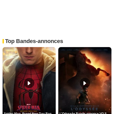
Top Bandes-annonces
Spider-Man: Brand New Day Bande-annonce VO STFR
L'Odyssée Bande-annonce VO STFR