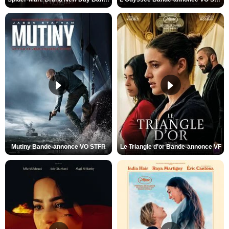
Mutiny Bande-annonce VO STFR
Le Triangle d'or Bande-annonce VF