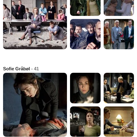
Sofie Gråbøl
- 41