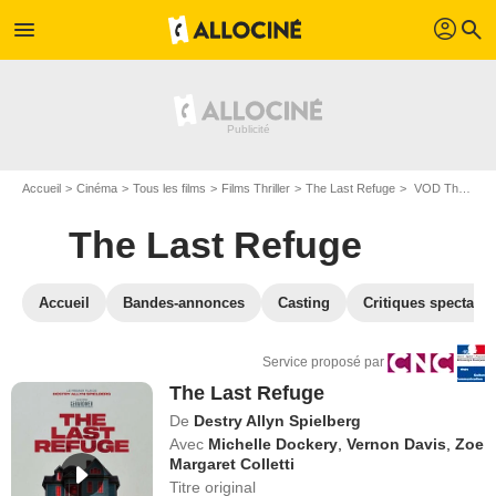
profil
menu
search
Accueil
Cinéma
Tous les films
Films Thriller
The Last Refuge
VOD The Last Refuge
The Last Refuge
Accueil
Bandes-annonces
Casting
Critiques spectateu
Service proposé par
The Last Refuge
De
Destry Allyn Spielberg
Avec
Michelle Dockery
,
Vernon Davis
,
Zoe
Margaret Colletti
Titre original