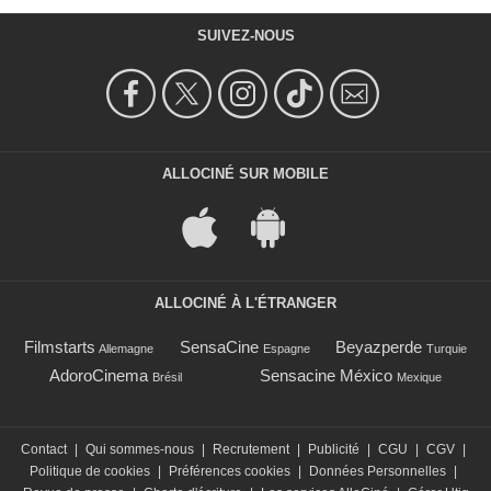
SUIVEZ-NOUS
ALLOCINÉ SUR MOBILE
ALLOCINÉ À L'ÉTRANGER
Filmstarts
SensaCine
Beyazperde
Allemagne
Espagne
Turquie
AdoroCinema
Sensacine México
Brésil
Mexique
Contact
|
Qui sommes-nous
|
Recrutement
|
Publicité
|
CGU
|
CGV
|
Politique de cookies
|
Préférences cookies
|
Données Personnelles
|