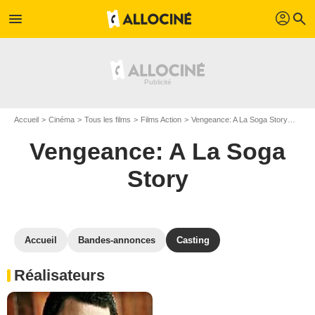
profil
menu
search
Accueil
Cinéma
Tous les films
Films Action
Vengeance: A La Soga Story
Cast
Vengeance: A La Soga
Story
Accueil
Bandes-annonces
Casting
Réalisateurs