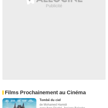
Films Prochainement au Cinéma
Tombé du ciel
de Mohamed Hamidi
avec Ilyes Djadel, Josiane Balasko