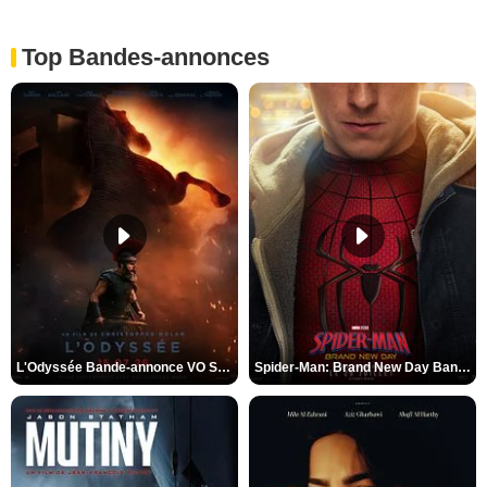
Top Bandes-annonces
L'Odyssée Bande-annonce VO STFR
Spider-Man: Brand New Day Bande-annonce VO STFR