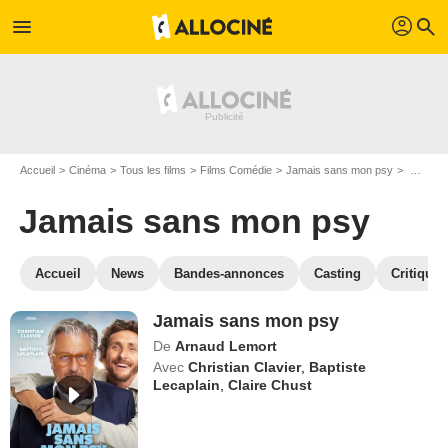
profil
menu
search
Accueil
Cinéma
Tous les films
Films Comédie
Jamais sans mon psy
Regarder Jamais sans mon psy en SVOD
Jamais sans mon psy
Accueil
News
Bandes-annonces
Casting
Critiques
Jamais sans mon psy
De
Arnaud Lemort
Avec
Christian Clavier
,
Baptiste
Lecaplain
,
Claire Chust