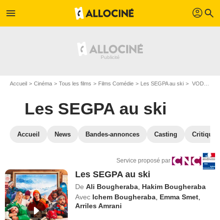
profil
menu
search
Accueil
Cinéma
Tous les films
Films Comédie
Les SEGPA au ski
VOD Les SEGPA au ski
Les SEGPA au ski
Accueil
News
Bandes-annonces
Casting
Critiques
Service proposé par
Les SEGPA au ski
De
Ali Bougheraba
,
Hakim Bougheraba
Avec
Ichem Bougheraba
,
Emma Smet
,
Arriles Amrani