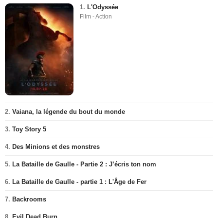
1.
L'Odyssée
Film - Action
2.
Vaiana, la légende du bout du monde
3.
Toy Story 5
4.
Des Minions et des monstres
5.
La Bataille de Gaulle - Partie 2 : J’écris ton nom
6.
La Bataille de Gaulle - partie 1 : L'Âge de Fer
7.
Backrooms
8.
Evil Dead Burn