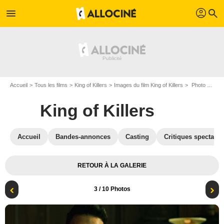
profil
menu
search
Accueil
Tous les films
King of Killers
Images du film King of Killers
Photo du film King of Killers - Photo 3
King of Killers
Accueil
Bandes-annonces
Casting
Critiques spectateu
RETOUR À LA GALERIE
3
/ 10 Photos