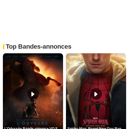
Top Bandes-annonces
L'Odyssée Bande-annonce VO STFR
Spider-Man: Brand New Day Bande-annonce VO STFR