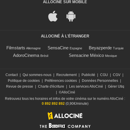
ALLOCINÉ SUR MOBILE
ALLOCINÉ À L'ÉTRANGER
Filmstarts
SensaCine
Beyazperde
Allemagne
Espagne
Turquie
AdoroCinema
Sensacine México
Brésil
Mexique
Contact
|
Qui sommes-nous
|
Recrutement
|
Publicité
|
CGU
|
CGV
|
Politique de cookies
|
Préférences cookies
|
Données Personnelles
|
Revue de presse
|
Charte d'écriture
|
Les services AlloCiné
|
Gérer Utiq
|
©AlloCiné
Retrouvez tous les horaires et infos de votre cinéma sur le numéro AlloCiné :
0 892 892 892
(0,90€/minute)