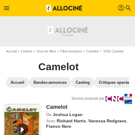
profil
menu
search
Accueil
Cinéma
Tous les films
Films Aventure
Camelot
VOD Camelot
Camelot
Accueil
Bandes-annonces
Casting
Critiques spectateu
Service proposé par
Camelot
De
Joshua Logan
Avec
Richard Harris
,
Vanessa Redgrave
,
Franco Nero