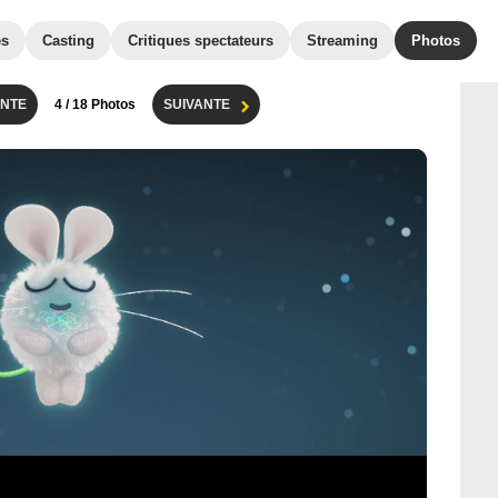
es
Casting
Critiques spectateurs
Streaming
Photos
NTE
4
/ 18 Photos
SUIVANTE