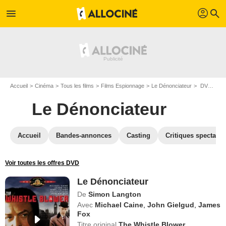
profil
menu
search
Accueil
Cinéma
Tous les films
Films Espionnage
Le Dénonciateur
DVD Le Dénonciateur
Le Dénonciateur
Accueil
Bandes-annonces
Casting
Critiques spectateu
Voir toutes les offres DVD
Le Dénonciateur
De
Simon Langton
Avec
Michael Caine
,
John Gielgud
,
James
Fox
Titre original
The Whistle Blower