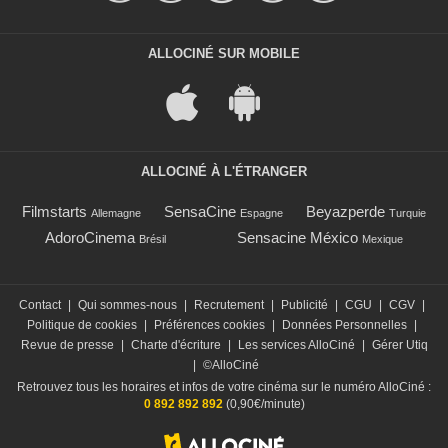
ALLOCINÉ SUR MOBILE
ALLOCINÉ À L'ÉTRANGER
Filmstarts
SensaCine
Beyazperde
Allemagne
Espagne
Turquie
AdoroCinema
Sensacine México
Brésil
Mexique
Contact
|
Qui sommes-nous
|
Recrutement
|
Publicité
|
CGU
|
CGV
|
Politique de cookies
|
Préférences cookies
|
Données Personnelles
|
Revue de presse
|
Charte d'écriture
|
Les services AlloCiné
|
Gérer Utiq
|
©AlloCiné
Retrouvez tous les horaires et infos de votre cinéma sur le numéro AlloCiné :
0 892 892 892
(0,90€/minute)