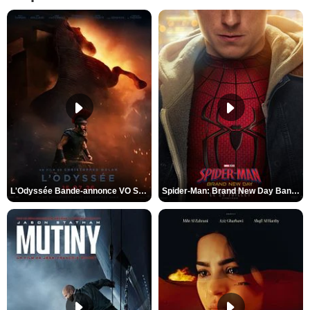
L'Odyssée Bande-annonce VO STFR
Spider-Man: Brand New Day Bande-annonce VO STFR