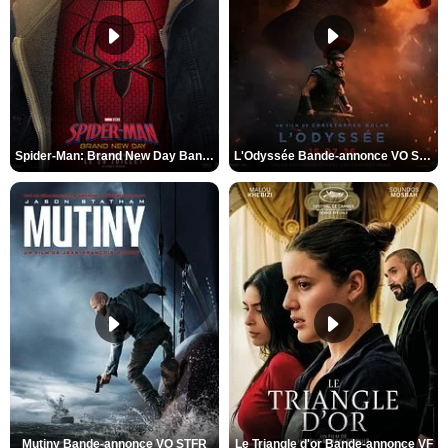
Spider-Man: Brand New Day Bande-annonce VO STFR
L'Odyssée Bande-annonce VO STFR
Mutiny Bande-annonce VO STFR
Le Triangle d'or Bande-annonce VF