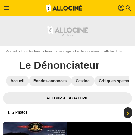
profil
menu
search
Accueil
Tous les films
Films Espionnage
Le Dénonciateur
Affiche du film Le Dénonciateur - Photo 1
Le Dénonciateur
Accueil
Bandes-annonces
Casting
Critiques spectateu
RETOUR À LA GALERIE
1
/ 2 Photos