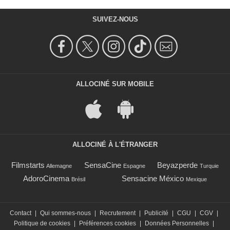
SUIVEZ-NOUS
ALLOCINÉ SUR MOBILE
ALLOCINÉ À L'ÉTRANGER
Filmstarts
SensaCine
Beyazperde
Allemagne
Espagne
Turquie
AdoroCinema
Sensacine México
Brésil
Mexique
Contact
|
Qui sommes-nous
|
Recrutement
|
Publicité
|
CGU
|
CGV
|
Politique de cookies
|
Préférences cookies
|
Données Personnelles
|