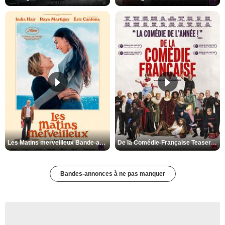
Les Matins merveilleux Bande-annonce VF
De la Comédie-Française Teaser VF
Bandes-annonces à ne pas manquer