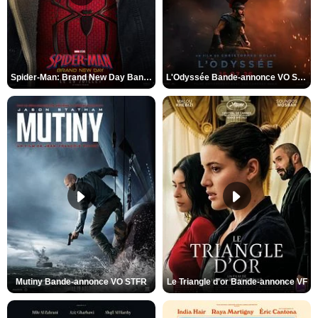
Spider-Man: Brand New Day Bande-annonce VO STFR
L'Odyssée Bande-annonce VO STFR
Mutiny Bande-annonce VO STFR
Le Triangle d'or Bande-annonce VF