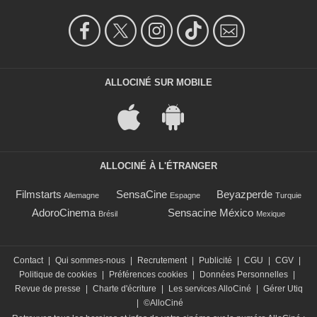
ALLOCINÉ SUR MOBILE
ALLOCINÉ À L'ÉTRANGER
Filmstarts
SensaCine
Beyazperde
Allemagne
Espagne
Turquie
AdoroCinema
Sensacine México
Brésil
Mexique
Contact
|
Qui sommes-nous
|
Recrutement
|
Publicité
|
CGU
|
CGV
|
Politique de cookies
|
Préférences cookies
|
Données Personnelles
|
Revue de presse
|
Charte d'écriture
|
Les services AlloCiné
|
Gérer Utiq
|
©AlloCiné