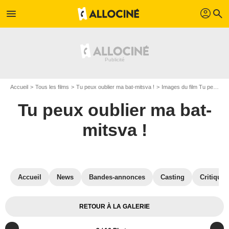
profil
menu
search
Accueil
Tous les films
Tu peux oublier ma bat-mitsva !
Images du film Tu peux oublier ma bat-mitsva !
Tu peux oublier ma bat-
mitsva !
Accueil
News
Bandes-annonces
Casting
Critiques
RETOUR À LA GALERIE