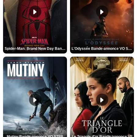
Spider-Man: Brand New Day Bande-annonce VO STFR
L'Odyssée Bande-annonce VO STFR
Mutiny Bande-annonce VO STFR
Le Triangle d'or Bande-annonce VF