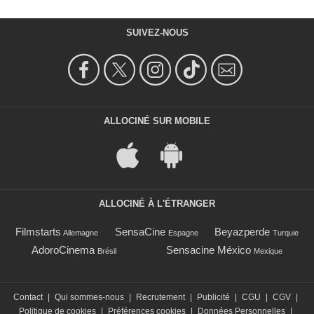
SUIVEZ-NOUS
ALLOCINÉ SUR MOBILE
ALLOCINÉ À L'ÉTRANGER
Filmstarts
SensaCine
Beyazperde
Allemagne
Espagne
Turquie
AdoroCinema
Sensacine México
Brésil
Mexique
Contact
|
Qui sommes-nous
|
Recrutement
|
Publicité
|
CGU
|
CGV
|
Politique de cookies
|
Préférences cookies
|
Données Personnelles
|