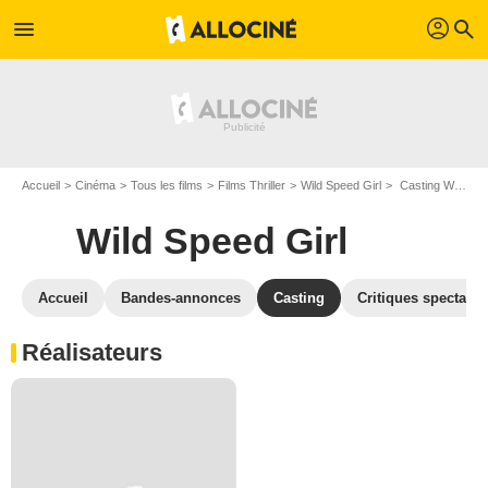
profil
menu
search
Accueil
Cinéma
Tous les films
Films Thriller
Wild Speed Girl
Casting Wild Speed Girl
Wild Speed Girl
Accueil
Bandes-annonces
Casting
Critiques spectateu
Réalisateurs