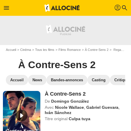
profil
menu
search
Accueil
Cinéma
Tous les films
Films Romance
À Contre-Sens 2
Regarder À Contre-Sens 2 en SVOD
À Contre-Sens 2
Accueil
News
Bandes-annonces
Casting
Critiques
À Contre-Sens 2
De
Domingo González
Avec
Nicole Wallace
,
Gabriel Guevara
,
Iván Sánchez
Titre original
Culpa tuya