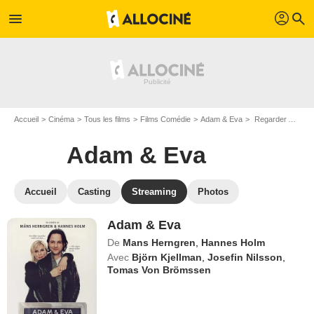
profil
menu
search
Accueil
Cinéma
Tous les films
Films Comédie
Adam & Eva
Regarder Adam & Eva en SVOD
Adam & Eva
Accueil
Casting
Streaming
Photos
Adam & Eva
De
Mans Herngren
,
Hannes Holm
Avec
Björn Kjellman
,
Josefin Nilsson
,
Tomas Von Brömssen