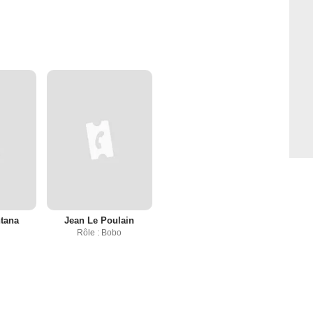
tana
Jean Le Poulain
Rôle : Bobo