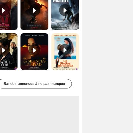
Le Triangle d'or Bande-annonce VF
Les Silences de Riyad Bande-annonce VO STFR
Les Matins merveilleux Bande-annonce VF
Bandes-annonces à ne pas manquer