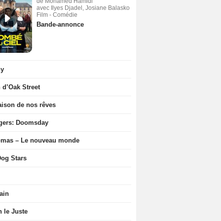
de Mohamed Hamidi
avec Ilyes Djadel, Josiane Balasko
Film - Comédie
Bande-annonce
ny
n d’Oak Street
ison de nos rêves
gers: Doomsday
ômas – Le nouveau monde
og Stars
ain
n le Juste