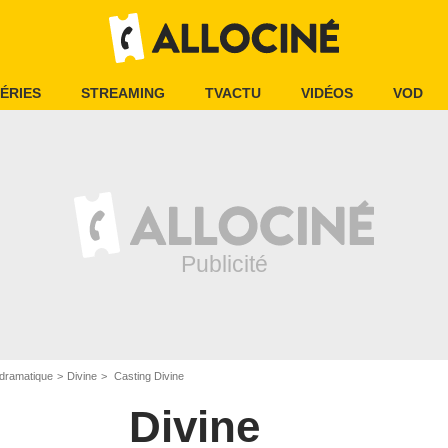
ÉRIES
STREAMING
TVACTU
VIDÉOS
VOD
dramatique
Divine
Casting Divine
Divine