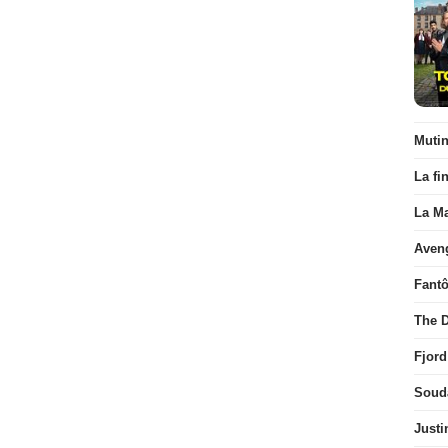
Muti
La fi
La Ma
Aven
Fant
The D
Fjord
Soud
Justi