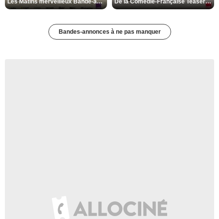
Les Matins merveilleux Bande-annonce VF
De la Comédie-Française Teaser VF
Bandes-annonces à ne pas manquer