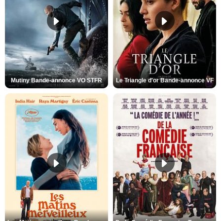
Mutiny Bande-annonce VO STFR
Le Triangle d'or Bande-annonce VF