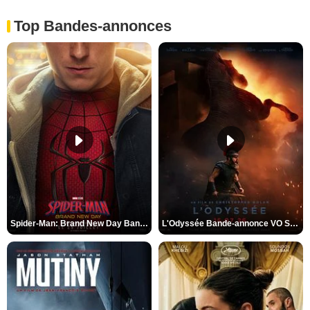
Top Bandes-annonces
Spider-Man: Brand New Day Bande-annonce VO STFR
L'Odyssée Bande-annonce VO STFR