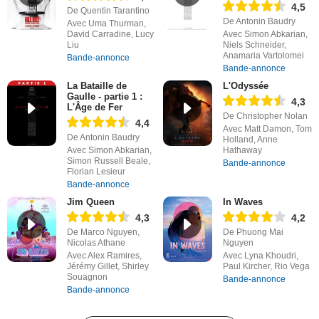
4,5
De Quentin Tarantino
De Antonin Baudry
Avec Uma Thurman,
David Carradine, Lucy
Avec Simon Abkarian,
Liu
Niels Schneider,
Anamaria Vartolomei
Bande-annonce
Bande-annonce
La Bataille de
L'Odyssée
Gaulle - partie 1 :
4,3
L'Âge de Fer
De Christopher Nolan
4,4
Avec Matt Damon, Tom
De Antonin Baudry
Holland, Anne
Avec Simon Abkarian,
Hathaway
Simon Russell Beale,
Bande-annonce
Florian Lesieur
Bande-annonce
Jim Queen
In Waves
4,3
4,2
De Marco Nguyen,
De Phuong Mai
Nicolas Athane
Nguyen
Avec Alex Ramires,
Avec Lyna Khoudri,
Jérémy Gillet, Shirley
Paul Kircher, Rio Vega
Souagnon
Bande-annonce
Bande-annonce