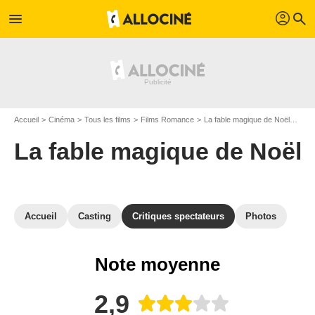
profil
menu
search
Accueil
Cinéma
Tous les films
Films Romance
La fable magique de Noël
Avis
La fable magique de Noël
Accueil
Casting
Critiques spectateurs
Photos
Note moyenne
2,9