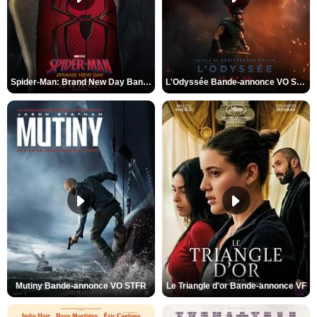
Spider-Man: Brand New Day Bande-annonce VO STFR
L'Odyssée Bande-annonce VO STFR
Mutiny Bande-annonce VO STFR
Le Triangle d'or Bande-annonce VF