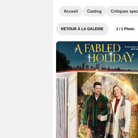
Accueil
Casting
Critiques spec
RETOUR À LA GALERIE
1
/ 1 Photo