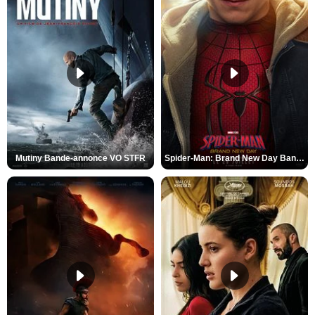
Mutiny Bande-annonce VO STFR
Spider-Man: Brand New Day Bande-annonce VO STFR