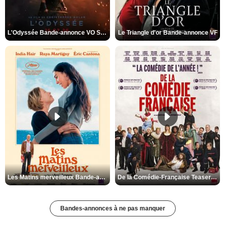
L'Odyssée Bande-annonce VO STFR
Le Triangle d'or Bande-annonce VF
Les Matins merveilleux Bande-annonce VF
De la Comédie-Française Teaser VF
Bandes-annonces à ne pas manquer