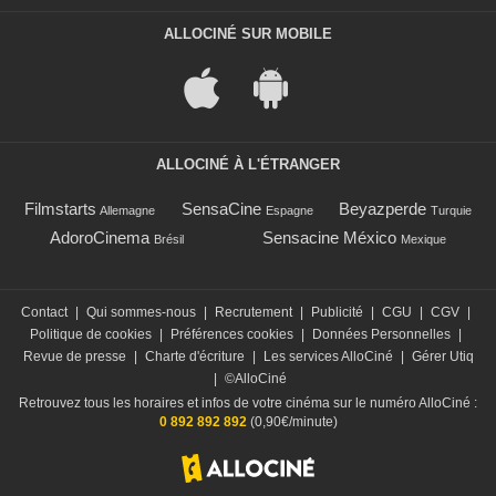
ALLOCINÉ SUR MOBILE
ALLOCINÉ À L'ÉTRANGER
Filmstarts
SensaCine
Beyazperde
Allemagne
Espagne
Turquie
AdoroCinema
Sensacine México
Brésil
Mexique
Contact
|
Qui sommes-nous
|
Recrutement
|
Publicité
|
CGU
|
CGV
|
Politique de cookies
|
Préférences cookies
|
Données Personnelles
|
Revue de presse
|
Charte d'écriture
|
Les services AlloCiné
|
Gérer Utiq
|
©AlloCiné
Retrouvez tous les horaires et infos de votre cinéma sur le numéro AlloCiné :
0 892 892 892
(0,90€/minute)