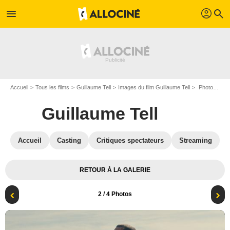
profil
menu
search
Accueil
Tous les films
Guillaume Tell
Images du film Guillaume Tell
Photo du film Guillaume Tell - Photo 2
Guillaume Tell
Accueil
Casting
Critiques spectateurs
Streaming
RETOUR À LA GALERIE
2
/ 4 Photos