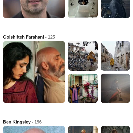
Golshifteh Farahani
- 125
Ben Kingsley
- 196