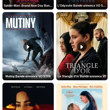
Spider-Man: Brand New Day Bande-annonce VO STFR
L'Odyssée Bande-annonce VO STFR
Mutiny Bande-annonce VO STFR
Le Triangle d'or Bande-annonce VF