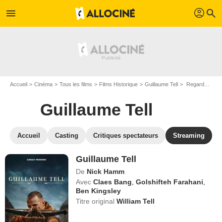
profil
menu
search
Accueil
Cinéma
Tous les films
Films Historique
Guillaume Tell
Regarder Guillaume Tell en SVOD
Guillaume Tell
Accueil
Casting
Critiques spectateurs
Streaming
Guillaume Tell
De
Nick Hamm
Avec
Claes Bang
,
Golshifteh Farahani
,
Ben Kingsley
Titre original
William Tell