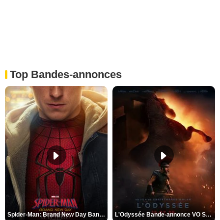
Top Bandes-annonces
Spider-Man: Brand New Day Bande-annonce VO STFR
L'Odyssée Bande-annonce VO STFR