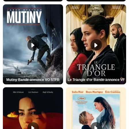
Mutiny Bande-annonce VO STFR
Le Triangle d'or Bande-annonce VF