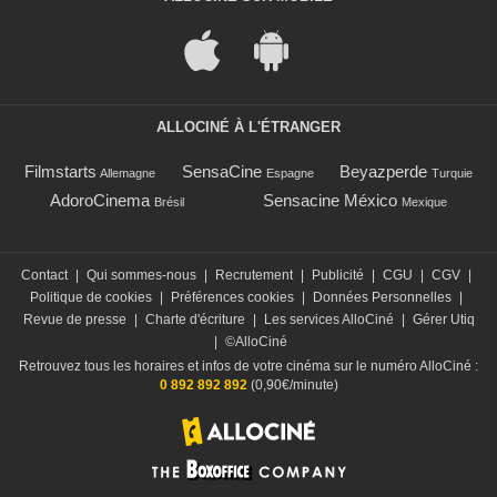
ALLOCINÉ À L'ÉTRANGER
Filmstarts
SensaCine
Beyazperde
Allemagne
Espagne
Turquie
AdoroCinema
Sensacine México
Brésil
Mexique
Contact
|
Qui sommes-nous
|
Recrutement
|
Publicité
|
CGU
|
CGV
|
Politique de cookies
|
Préférences cookies
|
Données Personnelles
|
Revue de presse
|
Charte d'écriture
|
Les services AlloCiné
|
Gérer Utiq
|
©AlloCiné
Retrouvez tous les horaires et infos de votre cinéma sur le numéro AlloCiné :
0 892 892 892
(0,90€/minute)