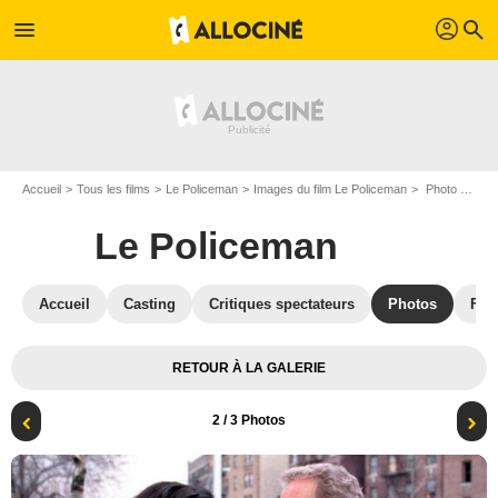
profil
menu
search
Accueil
Tous les films
Le Policeman
Images du film Le Policeman
Photo du film Le Policeman - Photo 2
Le Policeman
Accueil
Casting
Critiques spectateurs
Photos
Film
RETOUR À LA GALERIE
2
/ 3 Photos