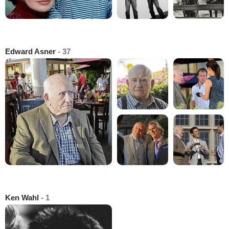
Edward Asner
- 37
Ken Wahl
- 1