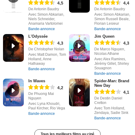
4,5
4,4
De Antonin Baudry
De Antonin Baudry
Avec Simon Abkarian,
Avec Simon Abkarian,
Niels Schneider,
Simon Russell Beale,
Anamaria Vartolomei
Florian Lesieur
Bande-annonce
Bande-annonce
L'Odyssée
Jim Queen
4,3
4,3
De Christopher Nolan
De Marco Nguyen,
Nicolas Athane
Avec Matt Damon, Tom
Holland, Anne
Avec Alex Ramires,
Hathaway
Jérémy Gillet, Shirley
Souagnon
Bande-annonce
Bande-annonce
In Waves
Spider-Man: Brand
New Day
4,2
4,1
De Phuong Mai
Nguyen
De Destin Daniel
Cretton
Avec Lyna Khoudri,
Paul Kircher, Rio Vega
Avec Tom Holland,
Zendaya, Sadie Sink
Bande-annonce
Bande-annonce
Tous les meilleurs films au ciné