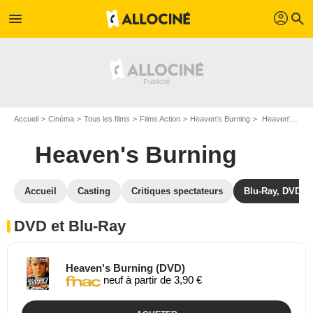
profil
menu
search
Accueil
Cinéma
Tous les films
Films Action
Heaven's Burning
Heaven's Burning en DVD Blu Ray
Heaven's Burning
Accueil
Casting
Critiques spectateurs
Blu-Ray, DVD
DVD et Blu-Ray
Heaven's Burning (DVD)
neuf à partir de 3,90 €