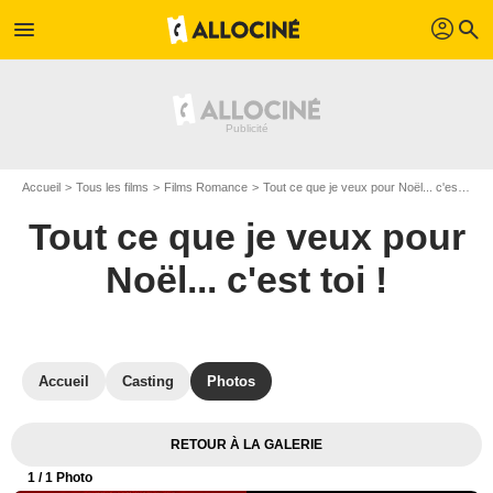
profil
menu
search
Accueil
Tous les films
Films Romance
Tout ce que je veux pour Noël... c'est toi !
Tout ce que je veux pour
Noël... c'est toi !
Accueil
Casting
Photos
RETOUR À LA GALERIE
1
/ 1 Photo