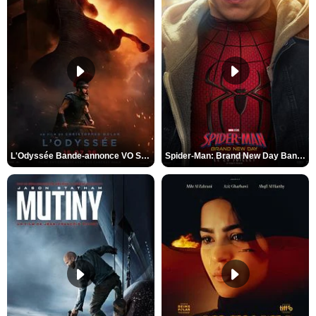
L'Odyssée Bande-annonce VO STFR
Spider-Man: Brand New Day Bande-annonce VO STFR