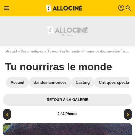
profil
menu
search
Accueil
Documentaires
Tu nourriras le monde
Images du documentaire Tu nourriras le monde
Tu nourriras le monde
Accueil
Bandes-annonces
Casting
Critiques spectateu
RETOUR À LA GALERIE
2
/ 4 Photos