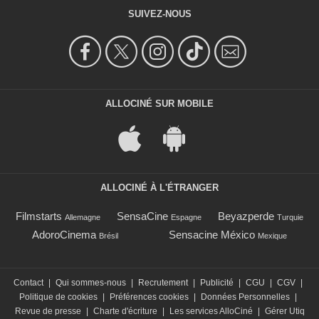
SUIVEZ-NOUS
ALLOCINÉ SUR MOBILE
ALLOCINÉ À L'ÉTRANGER
Filmstarts
SensaCine
Beyazperde
Allemagne
Espagne
Turquie
AdoroCinema
Sensacine México
Brésil
Mexique
Contact
|
Qui sommes-nous
|
Recrutement
|
Publicité
|
CGU
|
CGV
|
Politique de cookies
|
Préférences cookies
|
Données Personnelles
|
Revue de presse
|
Charte d'écriture
|
Les services AlloCiné
|
Gérer Utiq