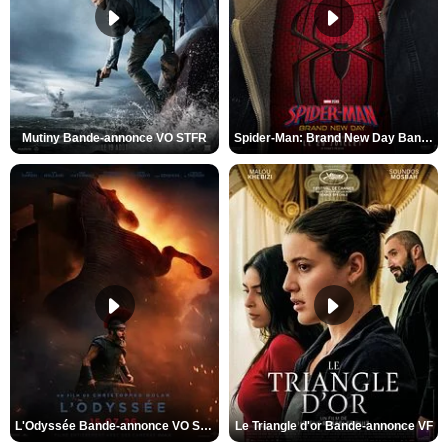
Mutiny Bande-annonce VO STFR
Spider-Man: Brand New Day Bande-annonce VO STFR
L'Odyssée Bande-annonce VO STFR
Le Triangle d'or Bande-annonce VF