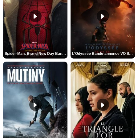
Spider-Man: Brand New Day Bande-annonce VO STFR
L'Odyssée Bande-annonce VO STFR