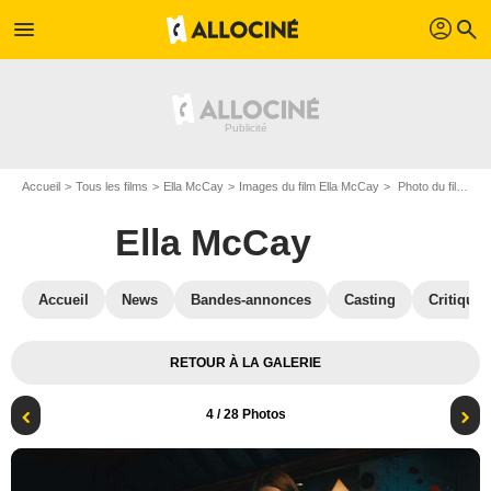
profil
menu
search
Accueil
Tous les films
Ella McCay
Images du film Ella McCay
Photo du film Ella McCay - Photo 4
Ella McCay
Accueil
News
Bandes-annonces
Casting
Critiques
RETOUR À LA GALERIE
4
/ 28 Photos