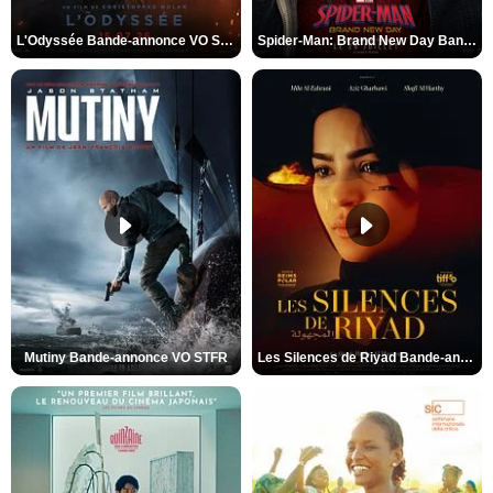
L'Odyssée Bande-annonce VO STFR
Spider-Man: Brand New Day Bande-annonce VO STFR
Mutiny Bande-annonce VO STFR
Les Silences de Riyad Bande-annonce VO STFR