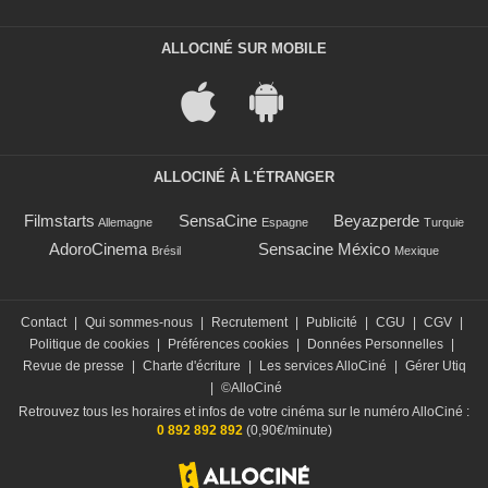
ALLOCINÉ SUR MOBILE
ALLOCINÉ À L'ÉTRANGER
Filmstarts
SensaCine
Beyazperde
Allemagne
Espagne
Turquie
AdoroCinema
Sensacine México
Brésil
Mexique
Contact
|
Qui sommes-nous
|
Recrutement
|
Publicité
|
CGU
|
CGV
|
Politique de cookies
|
Préférences cookies
|
Données Personnelles
|
Revue de presse
|
Charte d'écriture
|
Les services AlloCiné
|
Gérer Utiq
|
©AlloCiné
Retrouvez tous les horaires et infos de votre cinéma sur le numéro AlloCiné :
0 892 892 892
(0,90€/minute)