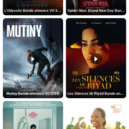
L'Odyssée Bande-annonce VO STFR
Spider-Man: Brand New Day Bande-annonce VO STFR
Mutiny Bande-annonce VO STFR
Les Silences de Riyad Bande-annonce VO STFR