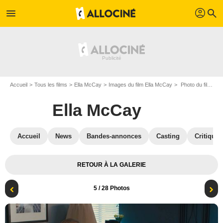
profil
menu
search
Accueil
Tous les films
Ella McCay
Images du film Ella McCay
Photo du film Ella McCay - Photo 5
Ella McCay
Accueil
News
Bandes-annonces
Casting
Critiques
RETOUR À LA GALERIE
5
/ 28 Photos