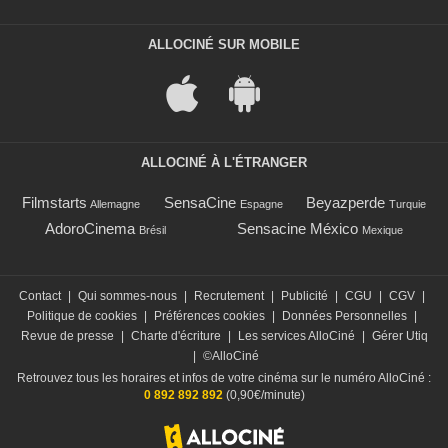
ALLOCINÉ SUR MOBILE
ALLOCINÉ À L'ÉTRANGER
Filmstarts
SensaCine
Beyazperde
Allemagne
Espagne
Turquie
AdoroCinema
Sensacine México
Brésil
Mexique
Contact
|
Qui sommes-nous
|
Recrutement
|
Publicité
|
CGU
|
CGV
|
Politique de cookies
|
Préférences cookies
|
Données Personnelles
|
Revue de presse
|
Charte d'écriture
|
Les services AlloCiné
|
Gérer Utiq
|
©AlloCiné
Retrouvez tous les horaires et infos de votre cinéma sur le numéro AlloCiné :
0 892 892 892
(0,90€/minute)