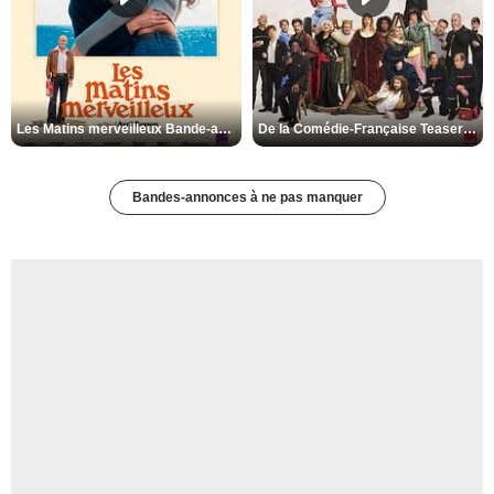
Les Matins merveilleux Bande-annonce VF
De la Comédie-Française Teaser VF
Bandes-annonces à ne pas manquer