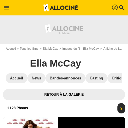
profil
menu
search
Accueil
Tous les films
Ella McCay
Images du film Ella McCay
Affiche du film Ella McCay - Photo 1
Ella McCay
Accueil
News
Bandes-annonces
Casting
Critiques
RETOUR À LA GALERIE
1
/ 28 Photos