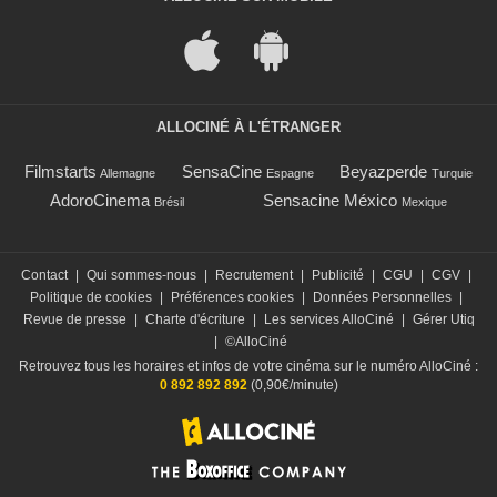
ALLOCINÉ À L'ÉTRANGER
Filmstarts
SensaCine
Beyazperde
Allemagne
Espagne
Turquie
AdoroCinema
Sensacine México
Brésil
Mexique
Contact
|
Qui sommes-nous
|
Recrutement
|
Publicité
|
CGU
|
CGV
|
Politique de cookies
|
Préférences cookies
|
Données Personnelles
|
Revue de presse
|
Charte d'écriture
|
Les services AlloCiné
|
Gérer Utiq
|
©AlloCiné
Retrouvez tous les horaires et infos de votre cinéma sur le numéro AlloCiné :
0 892 892 892
(0,90€/minute)