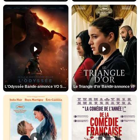
L'Odyssée Bande-annonce VO STFR
Le Triangle d'or Bande-annonce VF