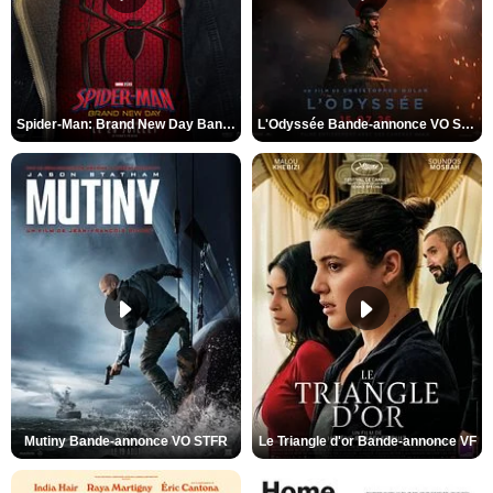
Spider-Man: Brand New Day Bande-annonce VO STFR
L'Odyssée Bande-annonce VO STFR
Mutiny Bande-annonce VO STFR
Le Triangle d'or Bande-annonce VF