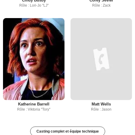
Cindy Busby
Corey Sevier
Rôle : Lori-Jo "LJ"
Rôle : Zack
Katherine Barrell
Matt Wells
Rôle : Viktoria "Tory"
Rôle : Jason
Casting complet et équipe technique