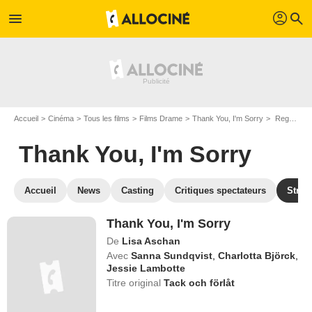
profil
menu
search
Accueil
Cinéma
Tous les films
Films Drame
Thank You, I'm Sorry
Regarder Thank You, I'm Sorry en SVOD
Thank You, I'm Sorry
Accueil
News
Casting
Critiques spectateurs
Strea
Thank You, I'm Sorry
De
Lisa Aschan
Avec
Sanna Sundqvist
,
Charlotta Björck
,
Jessie Lambotte
Titre original
Tack och förlåt