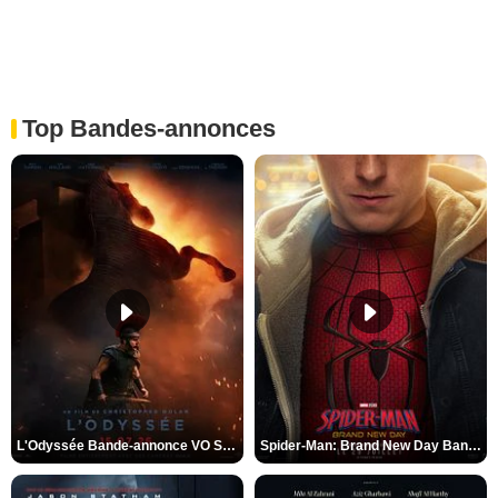
Top Bandes-annonces
L'Odyssée Bande-annonce VO STFR
Spider-Man: Brand New Day Bande-annonce VO STFR