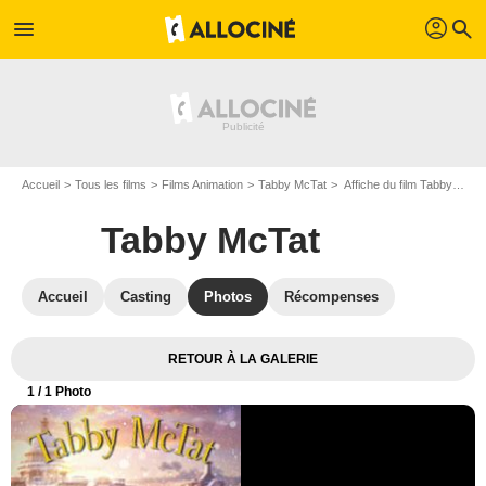
profil
menu
search
Accueil
Tous les films
Films Animation
Tabby McTat
Affiche du film Tabby McTat - Photo 1
Tabby McTat
Accueil
Casting
Photos
Récompenses
RETOUR À LA GALERIE
1
/ 1 Photo