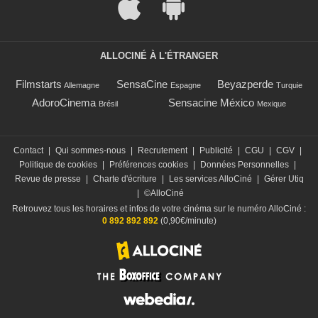
ALLOCINÉ À L'ÉTRANGER
Filmstarts
SensaCine
Beyazperde
Allemagne
Espagne
Turquie
AdoroCinema
Sensacine México
Brésil
Mexique
Contact
|
Qui sommes-nous
|
Recrutement
|
Publicité
|
CGU
|
CGV
|
Politique de cookies
|
Préférences cookies
|
Données Personnelles
|
Revue de presse
|
Charte d'écriture
|
Les services AlloCiné
|
Gérer Utiq
|
©AlloCiné
Retrouvez tous les horaires et infos de votre cinéma sur le numéro AlloCiné :
0 892 892 892
(0,90€/minute)