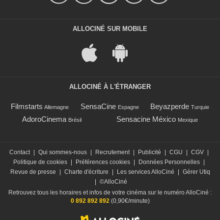
ALLOCINÉ SUR MOBILE
ALLOCINÉ À L'ÉTRANGER
Filmstarts
SensaCine
Beyazperde
Allemagne
Espagne
Turquie
AdoroCinema
Sensacine México
Brésil
Mexique
Contact
|
Qui sommes-nous
|
Recrutement
|
Publicité
|
CGU
|
CGV
|
Politique de cookies
|
Préférences cookies
|
Données Personnelles
|
Revue de presse
|
Charte d'écriture
|
Les services AlloCiné
|
Gérer Utiq
|
©AlloCiné
Retrouvez tous les horaires et infos de votre cinéma sur le numéro AlloCiné :
0 892 892 892
(0,90€/minute)