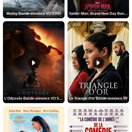
Mutiny Bande-annonce VO STFR
Spider-Man: Brand New Day Bande-annonce VO STFR
L'Odyssée Bande-annonce VO STFR
Le Triangle d'or Bande-annonce VF