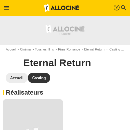
profil
menu
search
Accueil
Cinéma
Tous les films
Films Romance
Eternal Return
Casting Eternal Return
Eternal Return
Accueil
Casting
Réalisateurs