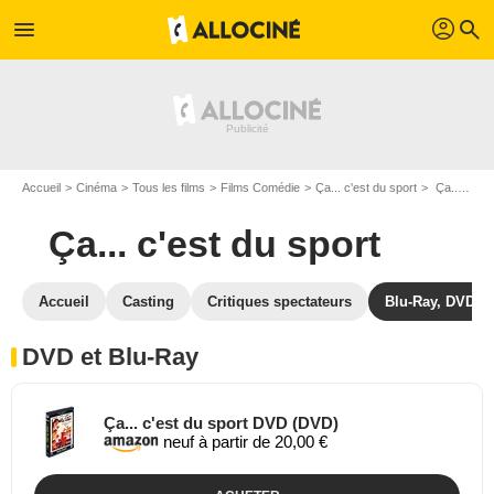
profil
menu
search
Accueil
Cinéma
Tous les films
Films Comédie
Ça... c'est du sport
Ça... c'est du sport en DVD Blu Ray
Ça... c'est du sport
Accueil
Casting
Critiques spectateurs
Blu-Ray, DVD
DVD et Blu-Ray
Ça... c'est du sport DVD (DVD)
neuf à partir de 20,00 €