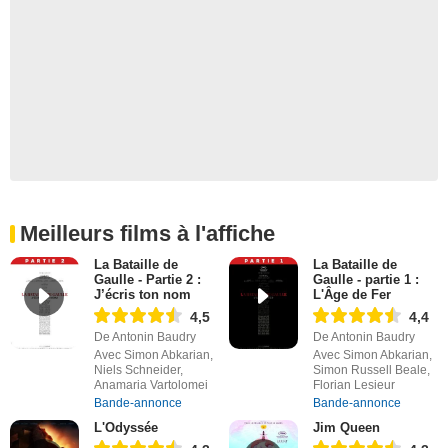
Meilleurs films à l'affiche
La Bataille de
La Bataille de
Gaulle - Partie 2 :
Gaulle - partie 1 :
J’écris ton nom
L'Âge de Fer
4,5
4,4
De Antonin Baudry
De Antonin Baudry
Avec Simon Abkarian,
Avec Simon Abkarian,
Niels Schneider,
Simon Russell Beale,
Anamaria Vartolomei
Florian Lesieur
Bande-annonce
Bande-annonce
L'Odyssée
Jim Queen