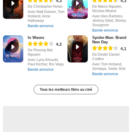
4,3
4,3
De Christopher Nolan
De Marco Nguyen,
Nicolas Athane
Avec Matt Damon, Tom
Holland, Anne
Avec Alex Ramires,
Hathaway
Jérémy Gillet, Shirley
Souagnon
Bande-annonce
Bande-annonce
In Waves
Spider-Man: Brand
New Day
4,2
4,1
De Phuong Mai
Nguyen
De Destin Daniel
Cretton
Avec Lyna Khoudri,
Paul Kircher, Rio Vega
Avec Tom Holland,
Zendaya, Sadie Sink
Bande-annonce
Bande-annonce
Tous les meilleurs films au ciné