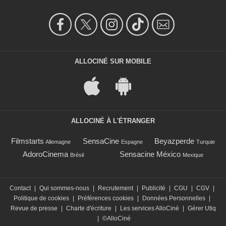
ALLOCINÉ SUR MOBILE
ALLOCINÉ À L'ÉTRANGER
Filmstarts
SensaCine
Beyazperde
Allemagne
Espagne
Turquie
AdoroCinema
Sensacine México
Brésil
Mexique
Contact
|
Qui sommes-nous
|
Recrutement
|
Publicité
|
CGU
|
CGV
|
Politique de cookies
|
Préférences cookies
|
Données Personnelles
|
Revue de presse
|
Charte d'écriture
|
Les services AlloCiné
|
Gérer Utiq
|
©AlloCiné