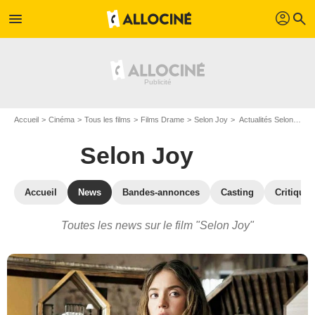
profil
menu
search
Accueil
Cinéma
Tous les films
Films Drame
Selon Joy
Actualités Selon Joy
Selon Joy
Accueil
News
Bandes-annonces
Casting
Critiques
Toutes les news sur le film "Selon Joy"