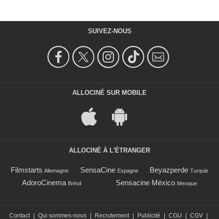
SUIVEZ-NOUS
ALLOCINÉ SUR MOBILE
ALLOCINÉ À L'ÉTRANGER
Filmstarts
SensaCine
Beyazperde
Allemagne
Espagne
Turquie
AdoroCinema
Sensacine México
Brésil
Mexique
Contact
|
Qui sommes-nous
|
Recrutement
|
Publicité
|
CGU
|
CGV
|