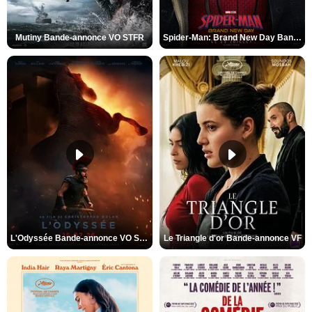
Mutiny Bande-annonce VO STFR
Spider-Man: Brand New Day Bande-annonce VO STFR
L'Odyssée Bande-annonce VO STFR
Le Triangle d'or Bande-annonce VF