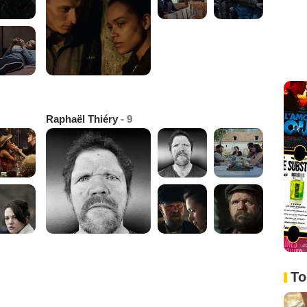
Raphaël Thiéry
- 9
To