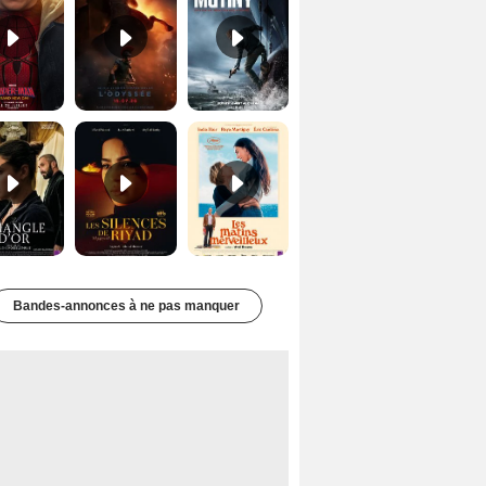
Le Triangle d'or Bande-annonce VF
Les Silences de Riyad Bande-annonce VO STFR
Les Matins merveilleux Bande-annonce VF
Bandes-annonces à ne pas manquer