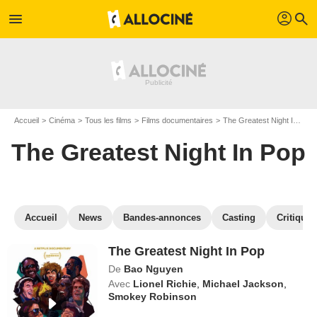
profil
menu
search
Accueil
Cinéma
Tous les films
Films documentaires
The Greatest Night In Pop
The Greatest Night In Pop
Accueil
News
Bandes-annonces
Casting
Critiques
The Greatest Night In Pop
De
Bao Nguyen
Avec
Lionel Richie
,
Michael Jackson
,
Smokey Robinson