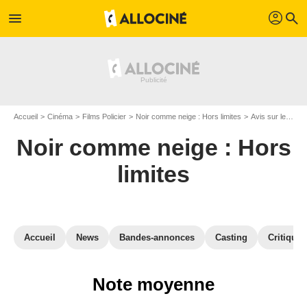
profil
menu
search
Accueil
Cinéma
Films Policier
Noir comme neige : Hors limites
Avis sur le film Noir comme neige : Hors limites
Noir comme neige : Hors
limites
Accueil
News
Bandes-annonces
Casting
Critiques
Note moyenne