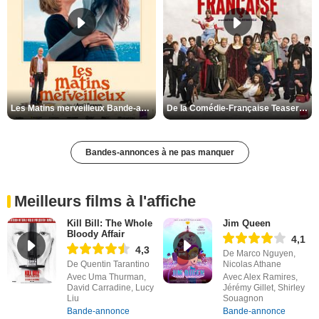
Les Matins merveilleux Bande-annonce VF
De la Comédie-Française Teaser VF
Bandes-annonces à ne pas manquer
Meilleurs films à l'affiche
Kill Bill: The Whole
Jim Queen
Bloody Affair
4,1
4,3
De Marco Nguyen,
De Quentin Tarantino
Nicolas Athane
Avec Uma Thurman,
Avec Alex Ramires,
David Carradine, Lucy
Jérémy Gillet, Shirley
Liu
Souagnon
Bande-annonce
Bande-annonce