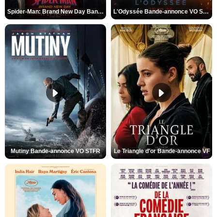
Spider-Man: Brand New Day Bande-annonce VO STFR
L'Odyssée Bande-annonce VO STFR
Mutiny Bande-annonce VO STFR
Le Triangle d'or Bande-annonce VF